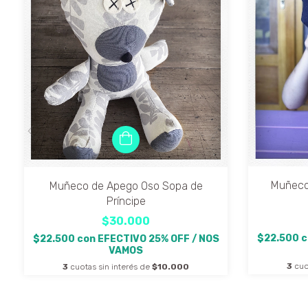
Muñeco
Muñeco de Apego Oso Sopa de
Príncipe
$30.000
$22.500
c
$22.500
con
EFECTIVO 25% OFF / NOS
VAMOS
3
cuo
3
cuotas sin interés de
$10.000