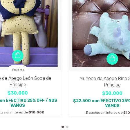
3 colores
 de Apego León Sopa de
Muñeco de Apego Rino 
Princípe
Príncipe
$30.000
$30.000
on
EFECTIVO 25% OFF / NOS
$22.500
con
EFECTIVO 25%
VAMOS
VAMOS
tas sin interés de
$10.000
3
cuotas sin interés de
$1