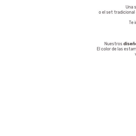
Una s
o el set tradicion
Te 
Nuestros
diseñ
El color de las esta