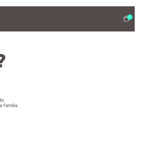
0
?
do.
 familia.