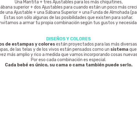
Una Mantita + tres Ajustables para los más chiquitines,
ábana superior + dos Ajustables para cuando están un poco más crec
al de una Ajustable + una Sábana Superior + una Funda de Almohada
(pa
Estas son sólo algunas de las posibilidades que existen para soñar.
invitamos a armar tu propia combinación según tus gustos y necesida
DISEÑOS Y COLORES
os de estampas y colores
están proyectados para las más diversa
mpas, de las telas y de los vivos están pensados como un
sistema
que
vez más amplio y rico a medida que vamos incorporando cosas nuevas
Por eso cada combinación es especial.
Cada bebé es único, su cama o cama también puede serlo.