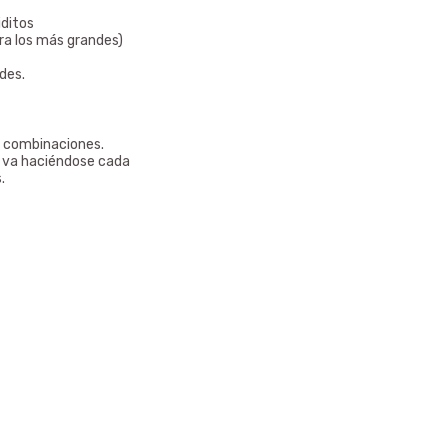
iditos
ra los más grandes)
des.
s combinaciones.
 va haciéndose cada
.