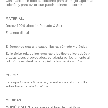
Con elástico en todo su contorno para un mejor agarre al
colchón y para evitar que pueda soltarse al dormir.
MATERIAL.
Jersey 100% algodón Peinado & Soft.
Estampa digital.
El Jersey es una tela suave, ligera, cómoda y elástica.
Es la típica tela de las remeras o bodies de los bebés y
gracias a sus propiedades, se adapta perfectamente al
colchón y es ideal para la piel de los bebés y niñxs.
COLOR.
Estampa Cuenco Mostaza y acentos de color Ladrillo
sobre base de tela
OffWhite
.
MEDIDAS.
MOISÉS/CATRE
ideal para colchón de 40x80cm.