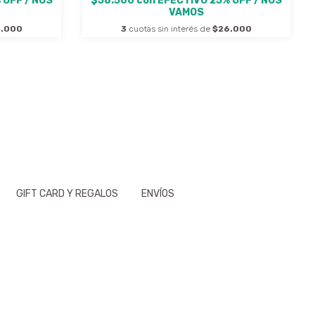
 OFF / NOS
$58.500
con
EFECTIVO 25% OFF / NOS
VAMOS
.000
3
cuotas sin interés de
$26.000
GIFT CARD Y REGALOS
ENVÍOS