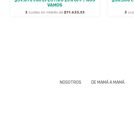
$39.675
con
EFECTIVO 25% OFF / NOS
$58.500
c
VAMOS
3
cuotas sin interés de
$17.633,33
3
cuo
NOSOTROS
DE MAMÁ A MAMÁ