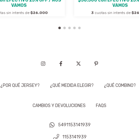
on
EFECTIVO 25% OFF / NOS
$58.500
con
EFECTIVO 25%
VAMOS
VAMOS
tas sin interés de
$26.000
3
cuotas sin interés de
$26
¿POR QUÉ JERSEY?
¿QUÉ MEDIDA ELEGIR?
¿QUÉ COMBINO?
CAMBIOS Y DEVOLUCIONES
FAQS
5491153141939
1153141939